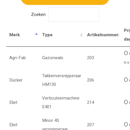
Zoeken:
Pri
Merk
Type
Artikelnummer
da
O
Agri-Fab
Gazonwals
203
n.v.
Takkenversnipperaar
O
Dücker
206
HM130
Verticuteermachine
O
Eliet
214
E401
Minor 4S
O
Eliet
207
€
versnipperaar