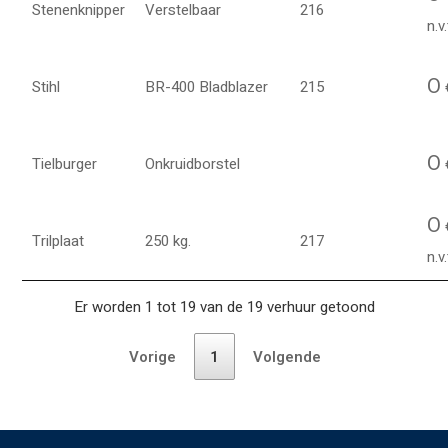
Stenenknipper
Verstelbaar
216
n.v.
O
Stihl
BR-400 Bladblazer
215
O
Tielburger
Onkruidborstel
€
O
Trilplaat
250 kg.
217
n.v.
Er worden 1 tot 19 van de 19 verhuur getoond
Vorige
1
Volgende