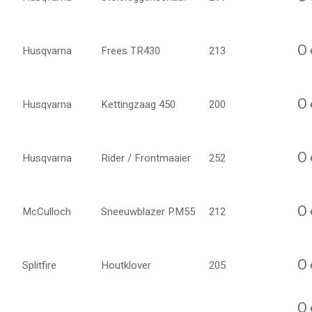
O
Husqvarna
Frees TR430
213
O
Husqvarna
Kettingzaag 450
200
O
Husqvarna
Rider / Frontmaaier
252
O
McCulloch
Sneeuwblazer PM55
212
O
Splitfire
Houtklover
205
O