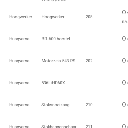
O
Hoogwerker
Hoogwerker
208
n.v.
O
Husqvarna
BR-600 borstel
€
O
Husqvarna
Motorzeis 543 RS
202
O
Husqvarna
536LiHD60X
O
Husqvarna
Stoksnoeizaag
210
O
Husqvarna
Stokheggenschaar
211