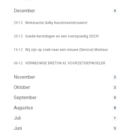
December
4
29-12
Winteractie Sulky Kunstmeststrooiers!
25-12
Goede kerstdagen en een voorspoedig 2023!!
16-12
Wij zijn op zoek naar een nieuwe (Service) Monteur
06-12
VERNIEUWDE BRETON XL VOORZETDIEPWOELER
November
2
Oktober
2
September
5
Augustus
8
Juli
1
Juni
5