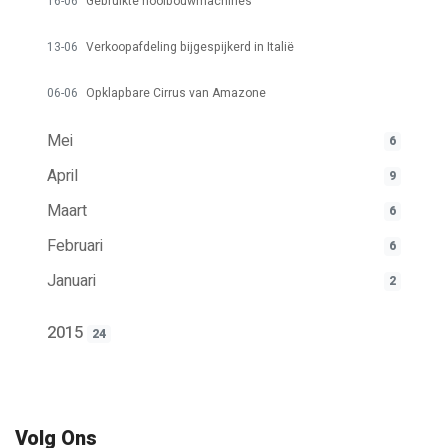
16-06
Gebruikte hooibouwmachines
13-06
Verkoopafdeling bijgespijkerd in Italië
06-06
Opklapbare Cirrus van Amazone
Mei
6
April
9
Maart
6
Februari
6
Januari
2
2015
24
Volg Ons