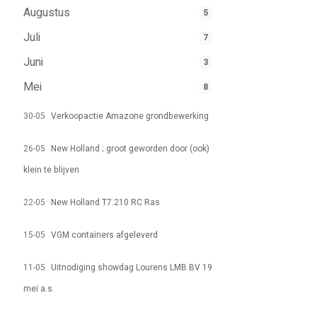
Augustus
5
Juli
7
Juni
3
Mei
8
30-05
Verkoopactie Amazone grondbewerking
26-05
New Holland ; groot geworden door (ook)
klein te blijven
22-05
New Holland T7.210 RC Ras
15-05
VGM containers afgeleverd
11-05
Uitnodiging showdag Lourens LMB BV 19
mei a.s.