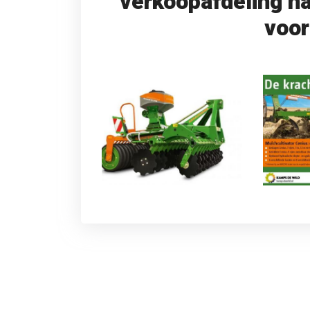
verkoopafdeling n
voo