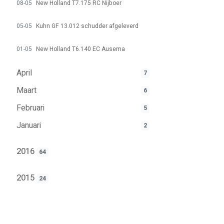
08-05
New Holland T7.175 RC Nijboer
05-05
Kuhn GF 13.012 schudder afgeleverd
01-05
New Holland T6.140 EC Ausema
April
7
Maart
6
Februari
5
Januari
2
2016
64
2015
24