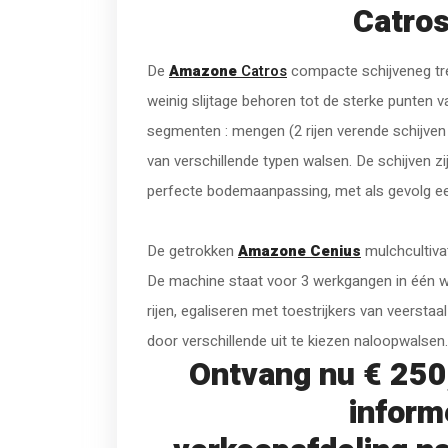
Catros
De
Amazone
Catros
compacte schijveneg tre
weinig slijtage behoren tot de sterke punten
segmenten : mengen (2 rijen verende schijven
van verschillende typen walsen. De schijven z
perfecte bodemaanpassing, met als gevolg ee
De getrokken
Amazone
Cenius
mulchcultivat
De machine staat voor 3 werkgangen in één we
rijen, egaliseren met toestrijkers van veerstaa
door verschillende uit te kiezen naloopwalsen.
Ontvang nu € 250,
inform