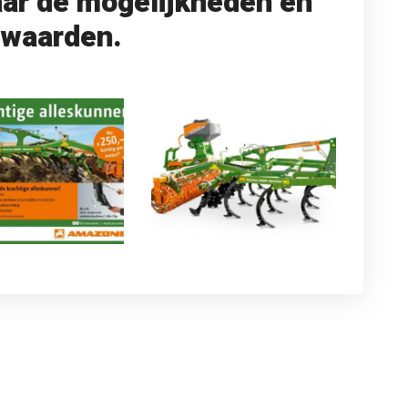
aar de mogelijkheden en
rwaarden.