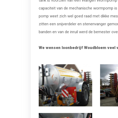
tank is voorzien van een Wangen Wormpomp me
capaciteit van de mechanische wormpomp is n
pomp weet zich wel goed raad met dikke mes
zitten een snijverdeler en stenenvanger gemo
banden en van de inruil werd de bemester ov
We wensen loonbedrijf Woudbloem veel w