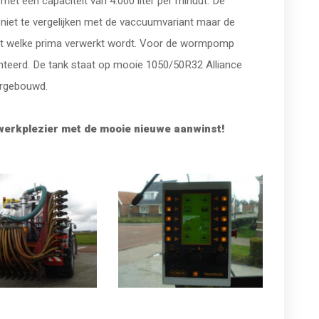
t een capaciteit van 4.000 liter per minuut. De
iet te vergelijken met de vaccuumvariant maar de
t welke prima verwerkt wordt. Voor de wormpomp
nteerd. De tank staat op mooie 1050/50R32 Alliance
ergebouwd.
erkplezier met de mooie nieuwe aanwinst!