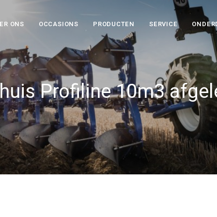
ER ONS
OCCASIONS
PRODUCTEN
SERVICE
ONDER
huis Profiline 10m3 afgel