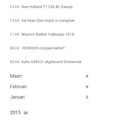
15-04
New Holland T7.230 AC Daanje
13-04
De Haan (Den Horn) is compleet
11-04
Maurice Bakker Vakkanjer 2016!
08-04
VEENHUIS voorjaarsaktie!!
05-04
Kuhn GA9531 afgeleverd Scheemda
Maart
6
Februari
6
Januari
2
2015
24