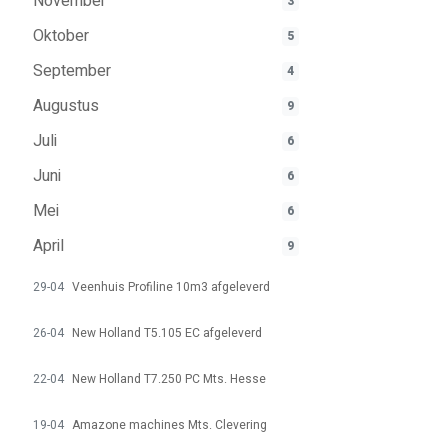
November
3
Oktober
5
September
4
Augustus
9
Juli
6
Juni
6
Mei
6
April
9
29-04
Veenhuis Profiline 10m3 afgeleverd
26-04
New Holland T5.105 EC afgeleverd
22-04
New Holland T7.250 PC Mts. Hesse
19-04
Amazone machines Mts. Clevering