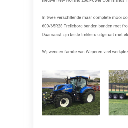
nieuwe New Holland 260.Power Commands in b
In twee verschillende maar complete mooi co
600/65R28 Trelleborg banden banden met fro
Daarnaast zijn beide trekkers uitgerust met e
Wij wensen familie van Weperen veel werkplezi