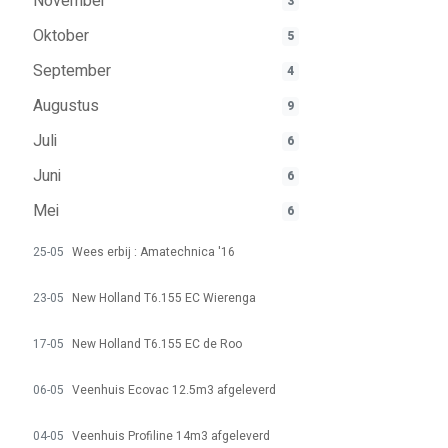
November
3
Oktober
5
September
4
Augustus
9
Juli
6
Juni
6
Mei
6
25-05
Wees erbij : Amatechnica '16
23-05
New Holland T6.155 EC Wierenga
17-05
New Holland T6.155 EC de Roo
06-05
Veenhuis Ecovac 12.5m3 afgeleverd
04-05
Veenhuis Profiline 14m3 afgeleverd