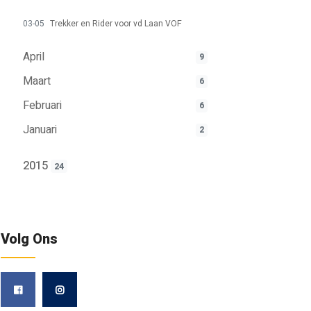
03-05
Trekker en Rider voor vd Laan VOF
April
9
Maart
6
Februari
6
Januari
2
2015
24
Volg Ons