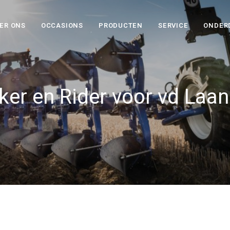
ER ONS
OCCASIONS
PRODUCTEN
SERVICE
ONDER
ker en Rider voor vd Laa