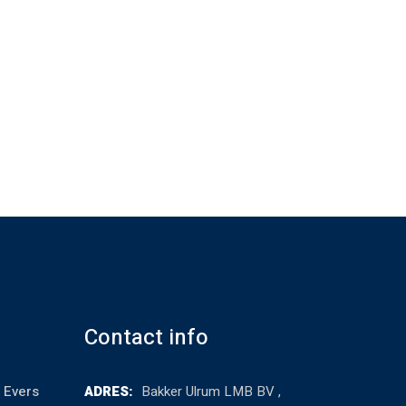
Contact info
 Evers
ADRES:
Bakker Ulrum LMB BV ,