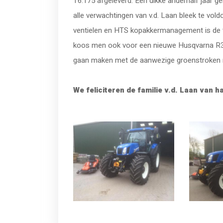
T6.175 afgeleverd. Een dikke anderhalf jaar 
alle verwachtingen van v.d. Laan bleek te vold
ventielen en HTS kopakkermanagement is de tr
koos men ook voor een nieuwe Husqvarna R32
gaan maken met de aanwezige groenstroken r
We feliciteren de familie v.d. Laan van 