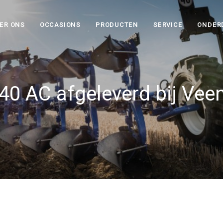
ER ONS
OCCASIONS
PRODUCTEN
SERVICE
ONDER
40 AC afgeleverd bij Vee