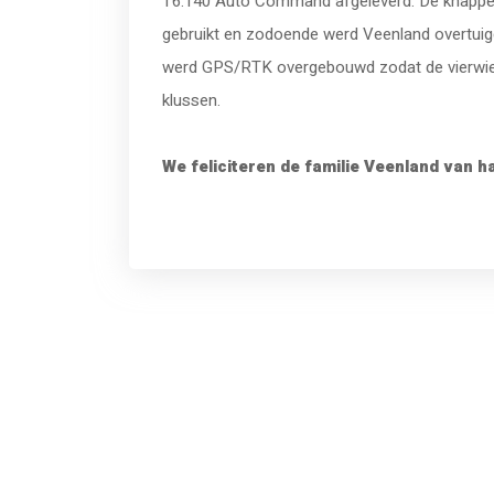
T6.140 Auto Command afgeleverd. De knappe 4
gebruikt en zodoende werd Veenland overtuigd 
werd GPS/RTK overgebouwd zodat de vierwiel
klussen.
We feliciteren de familie Veenland van h