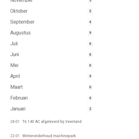
November
3
Oktober
5
September
4
Augustus
9
Juli
6
Juni
6
Mei
6
April
9
Maart
6
Februari
6
Januari
2
28-01
T6.140 AC afgeleverd bij Veenland
22-01
Winteronderhoud machinepark