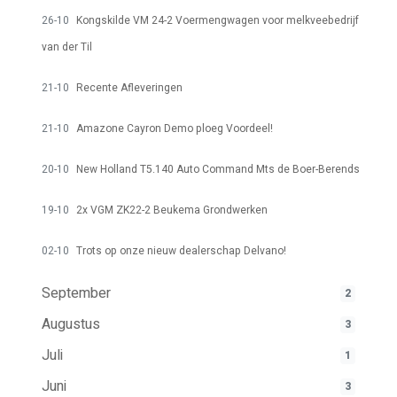
26-10
Kongskilde VM 24-2 Voermengwagen voor melkveebedrijf
van der Til
21-10
Recente Afleveringen
21-10
Amazone Cayron Demo ploeg Voordeel!
20-10
New Holland T5.140 Auto Command Mts de Boer-Berends
19-10
2x VGM ZK22-2 Beukema Grondwerken
02-10
Trots op onze nieuw dealerschap Delvano!
September
2
Augustus
3
Juli
1
Juni
3