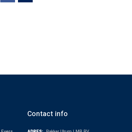
Contact info
 Evers
ADRES:
Bakker Ulrum LMB BV ,