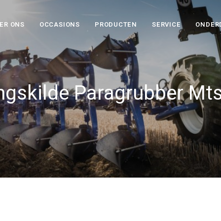
ER ONS
OCCASIONS
PRODUCTEN
SERVICE
ONDER
gskilde Paragrubber Mts