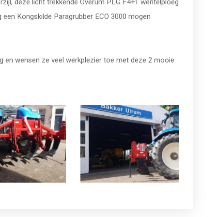
ijl, deze licht trekkende Overum PLG F4+1 wentelploeg
og een Kongskilde Paragrubber ECO 3000 mogen
ng en wensen ze veel werkplezier toe met deze 2 mooie