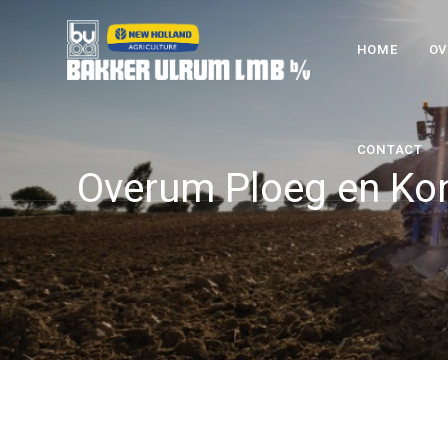
HOME
OV
CONTACT
Overum Ploeg en Kon