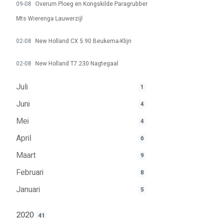
09-08
Overum Ploeg en Kongskilde Paragrubber
Mts Wierenga Lauwerzijl
02-08
New Holland CX 5.90 Beukema-Klijn
02-08
New Holland T7.230 Nagtegaal
Juli
1
Juni
4
Mei
4
April
6
Maart
9
Februari
8
Januari
5
2020
41