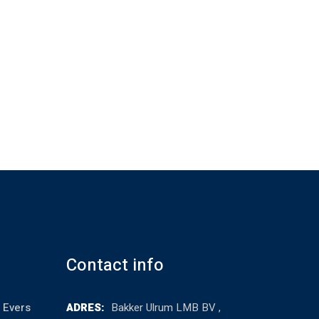
Contact info
 Evers
ADRES:
Bakker Ulrum LMB BV ,