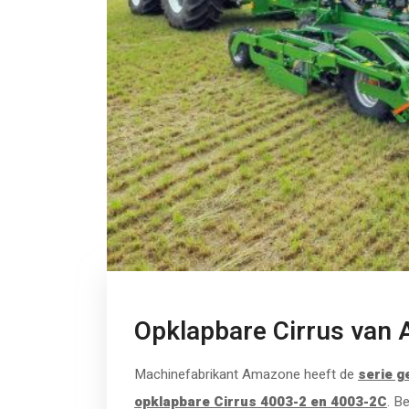
Opklapbare Cirrus van
Machinefabrikant Amazone heeft de
serie g
opklapbare Cirrus 4003-2 en 4003-2C
. B