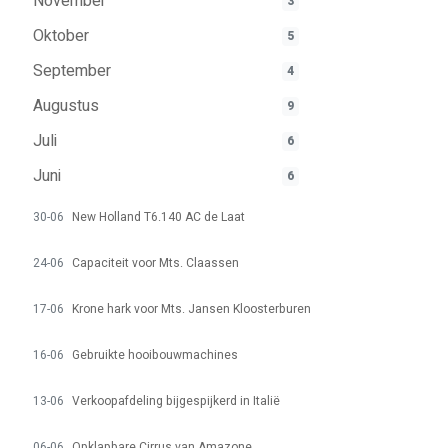
November
3
Oktober
5
September
4
Augustus
9
Juli
6
Juni
6
30-06
New Holland T6.140 AC de Laat
24-06
Capaciteit voor Mts. Claassen
17-06
Krone hark voor Mts. Jansen Kloosterburen
16-06
Gebruikte hooibouwmachines
13-06
Verkoopafdeling bijgespijkerd in Italië
06-06
Opklapbare Cirrus van Amazone