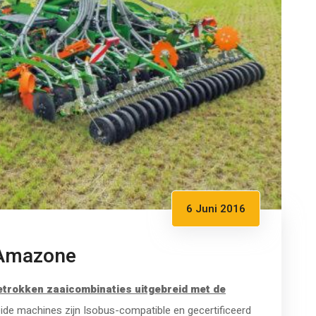
6 Juni 2016
 Amazone
etrokken zaaicombinaties uitgebreid met de
eide machines zijn Isobus-compatible en gecertificeerd