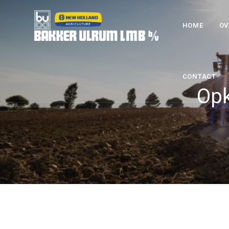
HOME
OV
CONTACT
Opk