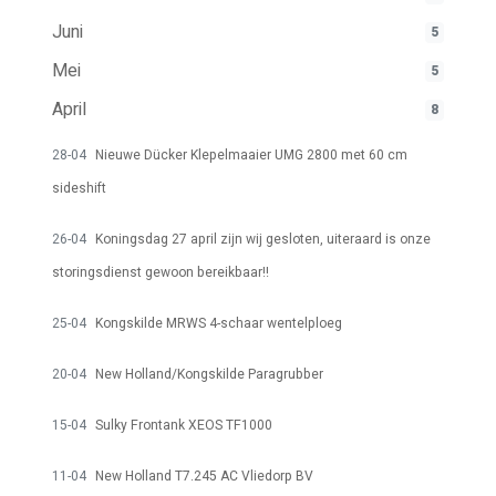
Juni
5
Mei
5
April
8
28-04
Nieuwe Dücker Klepelmaaier UMG 2800 met 60 cm
sideshift
26-04
Koningsdag 27 april zijn wij gesloten, uiteraard is onze
storingsdienst gewoon bereikbaar!!
25-04
Kongskilde MRWS 4-schaar wentelploeg
20-04
New Holland/Kongskilde Paragrubber
15-04
Sulky Frontank XEOS TF1000
11-04
New Holland T7.245 AC Vliedorp BV