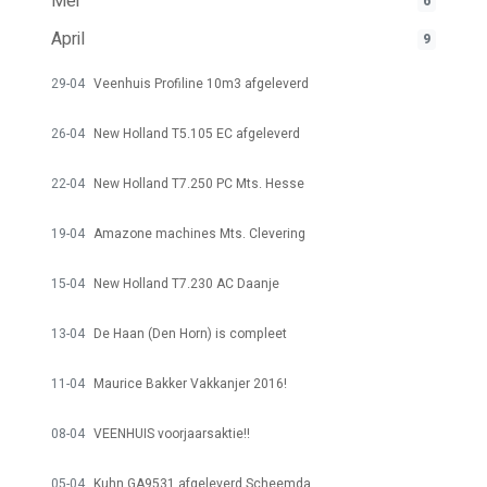
Mei
6
April
9
29-04
Veenhuis Profiline 10m3 afgeleverd
26-04
New Holland T5.105 EC afgeleverd
22-04
New Holland T7.250 PC Mts. Hesse
19-04
Amazone machines Mts. Clevering
15-04
New Holland T7.230 AC Daanje
13-04
De Haan (Den Horn) is compleet
11-04
Maurice Bakker Vakkanjer 2016!
08-04
VEENHUIS voorjaarsaktie!!
05-04
Kuhn GA9531 afgeleverd Scheemda