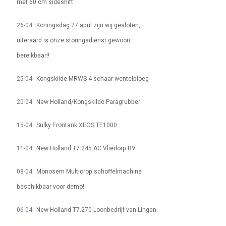
met 60 cm sideshift
26-04
Koningsdag 27 april zijn wij gesloten,
uiteraard is onze storingsdienst gewoon
bereikbaar!!
25-04
Kongskilde MRWS 4-schaar wentelploeg
20-04
New Holland/Kongskilde Paragrubber
15-04
Sulky Frontank XEOS TF1000
11-04
New Holland T7.245 AC Vliedorp BV
08-04
Monosem Multicrop schoffelmachine
beschikbaar voor demo!
06-04
New Holland T7.270 Loonbedrijf van Lingen.