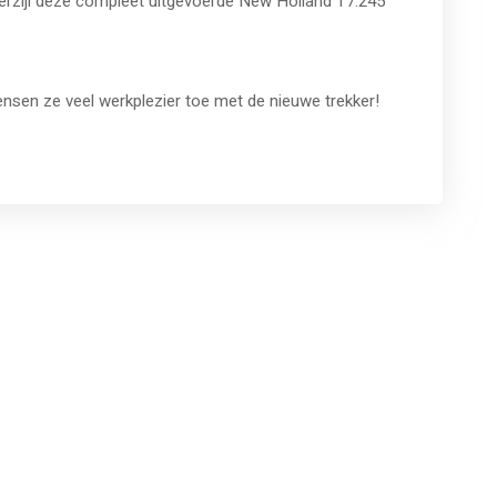
erzijl deze compleet uitgevoerde New Holland T7.245
nsen ze veel werkplezier toe met de nieuwe trekker!