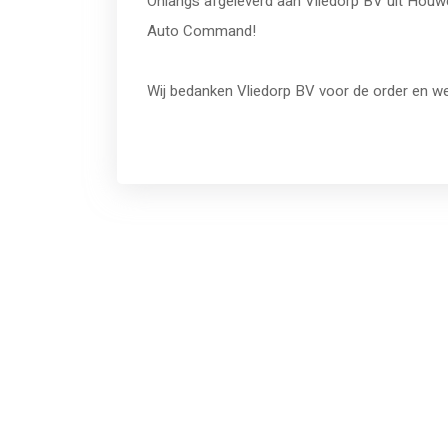
Onlangs afgeleverd aan Vliedorp BV uit Houw
Auto Command!
Wij bedanken Vliedorp BV voor de order en we