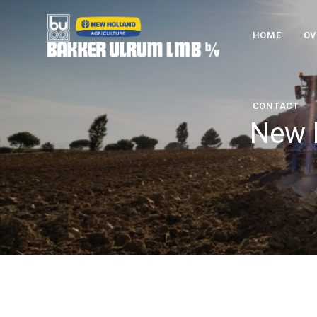
HOME
OV
CONTACT
New 