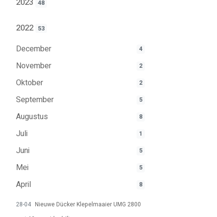
2023
48
2022
53
December
4
November
2
Oktober
2
September
5
Augustus
8
Juli
1
Juni
5
Mei
5
April
8
28-04
Nieuwe Dücker Klepelmaaier UMG 2800