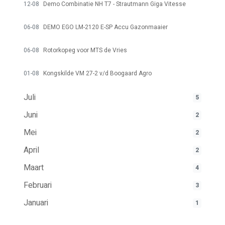
12-08
Demo Combinatie NH T7 - Strautmann Giga Vitesse
06-08
DEMO EGO LM-2120 E-SP Accu Gazonmaaier
06-08
Rotorkopeg voor MTS de Vries
01-08
Kongskilde VM 27-2 v/d Boogaard Agro
Juli
5
Juni
2
Mei
2
April
2
Maart
4
Februari
3
Januari
1