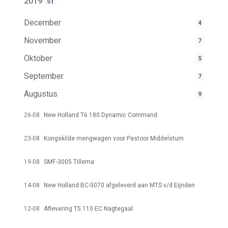
2019
51
December
4
November
7
Oktober
5
September
7
Augustus
9
26-08
New Holland T6.180 Dynamic Command
23-08
Kongskilde mengwagen voor Pastoor Middelstum
19-08
SMF-3005 Tillema
14-08
New Holland BC-5070 afgeleverd aan MTS v/d Eijnden
12-08
Aflevering T5.110 EC Nagtegaal