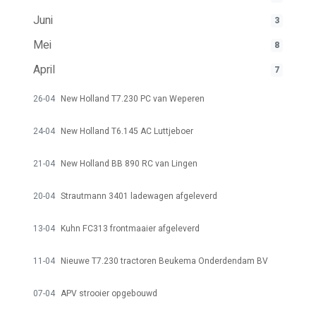
Juni
3
Mei
8
April
7
26-04
New Holland T7.230 PC van Weperen
24-04
New Holland T6.145 AC Luttjeboer
21-04
New Holland BB 890 RC van Lingen
20-04
Strautmann 3401 ladewagen afgeleverd
13-04
Kuhn FC313 frontmaaier afgeleverd
11-04
Nieuwe T7.230 tractoren Beukema Onderdendam BV
07-04
APV strooier opgebouwd