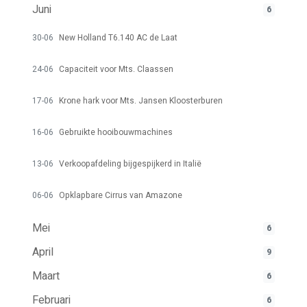
Juni
6
30-06
New Holland T6.140 AC de Laat
24-06
Capaciteit voor Mts. Claassen
17-06
Krone hark voor Mts. Jansen Kloosterburen
16-06
Gebruikte hooibouwmachines
13-06
Verkoopafdeling bijgespijkerd in Italië
06-06
Opklapbare Cirrus van Amazone
Mei
6
April
9
Maart
6
Februari
6