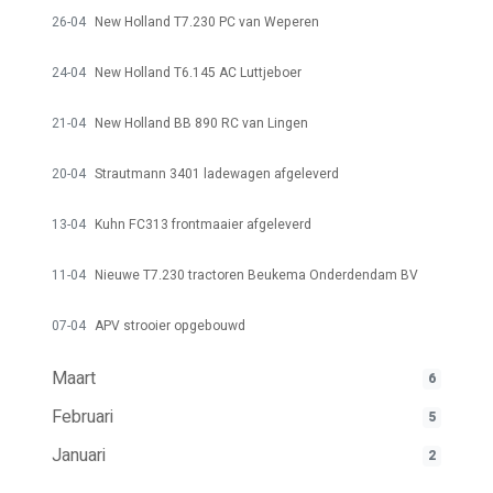
26-04
New Holland T7.230 PC van Weperen
24-04
New Holland T6.145 AC Luttjeboer
21-04
New Holland BB 890 RC van Lingen
20-04
Strautmann 3401 ladewagen afgeleverd
13-04
Kuhn FC313 frontmaaier afgeleverd
11-04
Nieuwe T7.230 tractoren Beukema Onderdendam BV
07-04
APV strooier opgebouwd
Maart
6
Februari
5
Januari
2