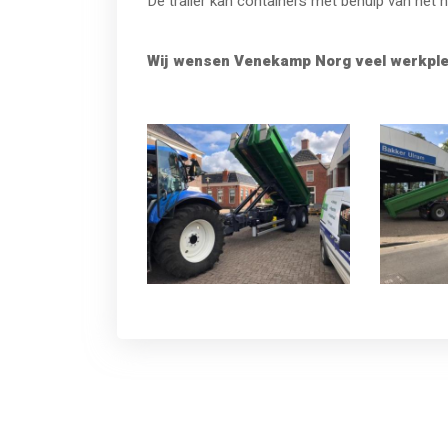
De trailer kan containers met behulp van het
Wij wensen Venekamp Norg veel werkple