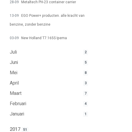
28-09
Metaltech PH-23 container carrier
13-09
EGO Power+ producten. alle kracht van
benzine, zonder benzine
03-09
New Holland T7.165S Ipema
Juli
2
Juni
5
Mei
8
April
3
Maart
7
Februari
4
Januari
1
2017
51