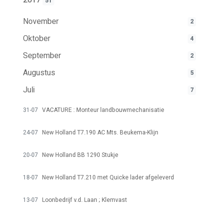
51
November
2
Oktober
4
September
2
Augustus
5
Juli
7
31-07
VACATURE : Monteur landbouwmechanisatie
24-07
New Holland T7.190 AC Mts. Beukema-Klijn
20-07
New Holland BB 1290 Stukje
18-07
New Holland T7.210 met Quicke lader afgeleverd
13-07
Loonbedrijf v.d. Laan ; Klemvast