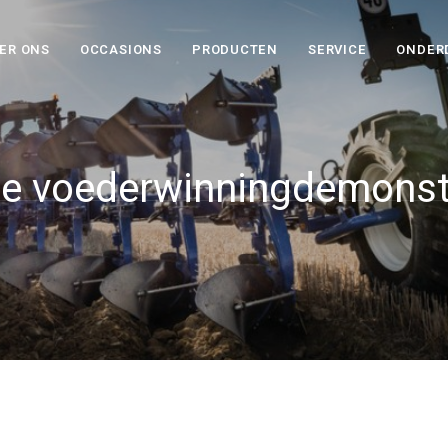
ER ONS
OCCASIONS
PRODUCTEN
SERVICE
ONDER
e voederwinningdemonst