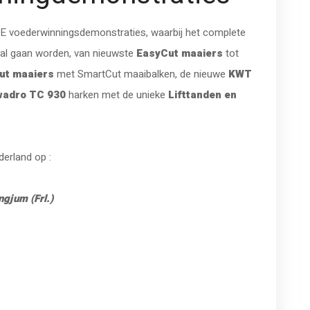
ONE voederwinningsdemonstraties, waarbij het complete
zal gaan worden, van nieuwste
EasyCut maaiers
tot
ut maaiers
met SmartCut maaibalken, de nieuwe
KWT
adro TC 930
harken met de unieke
Lifttanden en
erland op :
gjum (Frl.)