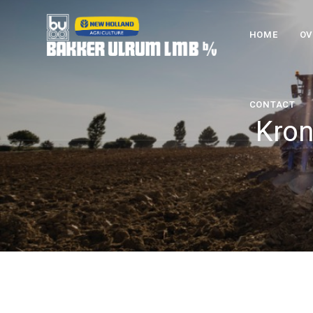
HOME
OV
CONTACT
Kron