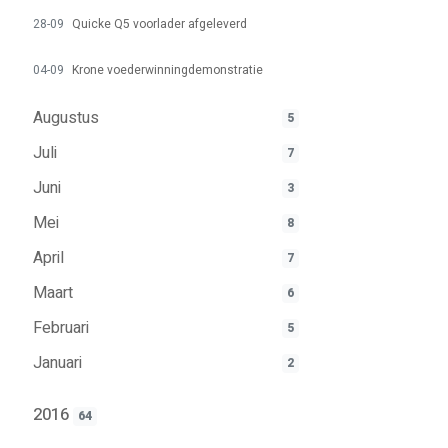
28-09
Quicke Q5 voorlader afgeleverd
04-09
Krone voederwinningdemonstratie
Augustus
5
Juli
7
Juni
3
Mei
8
April
7
Maart
6
Februari
5
Januari
2
2016
64