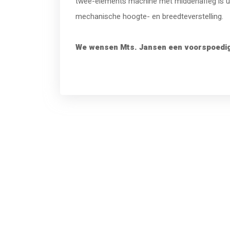
twee-elements machine met middenafleg is u
mechanische hoogte- en breedteverstelling.
We wensen Mts. Jansen een voorspoedig