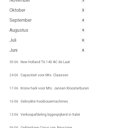
November
3
Oktober
5
September
4
Augustus
9
Juli
6
Juni
6
30-06
New Holland T6.140 AC de Laat
24-06
Capaciteit voor Mts. Claassen
17-06
Krone hark voor Mts. Jansen Kloosterburen
16-06
Gebruikte hooibouwmachines
13-06
Verkoopafdeling bijgespijkerd in Italië
06-06
Opklapbare Cirrus van Amazone