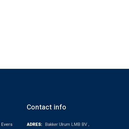
Contact info
 Evers
ADRES:
Bakker Ulrum LMB BV ,