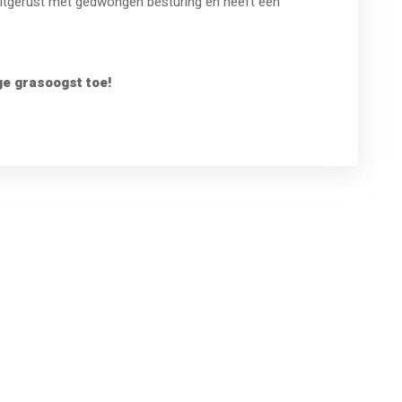
itgerust met gedwongen besturing en heeft een
e grasoogst toe!