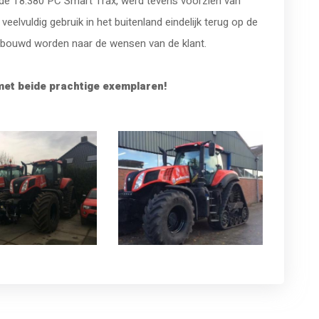
t, de T8.380 PC Smart Trax, werd tevens voorzien van
veelvuldig gebruik in het buitenland eindelijk terug op de
bouwd worden naar de wensen van de klant.
et beide prachtige exemplaren!