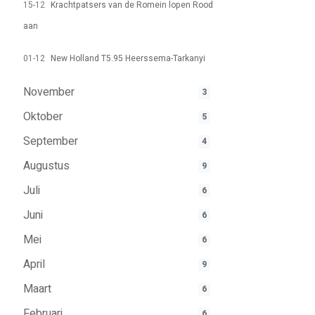
15-12
Krachtpatsers van de Romein lopen Rood
aan
01-12
New Holland T5.95 Heerssema-Tarkanyi
November
3
Oktober
5
September
4
Augustus
9
Juli
6
Juni
6
Mei
6
April
9
Maart
6
Februari
6