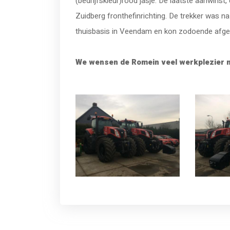
(bedrijfskleur)rood jasje. De laatste aanwins
Zuidberg fronthefinrichting. De trekker was na 
thuisbasis in Veendam en kon zodoende afge
We wensen de Romein veel werkplezier m