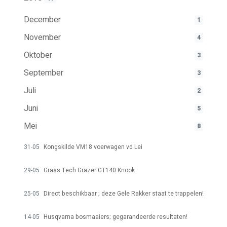
December
1
November
4
Oktober
3
September
3
Juli
2
Juni
5
Mei
8
31-05
Kongskilde VM18 voerwagen vd Lei
29-05
Grass Tech Grazer GT140 Knook
25-05
Direct beschikbaar ; deze Gele Rakker staat te trappelen!
14-05
Husqvarna bosmaaiers; gegarandeerde resultaten!