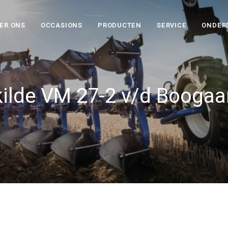
ER ONS
OCCASIONS
PRODUCTEN
SERVICE
ONDER
ilde VM 27-2 v/d Boogaa