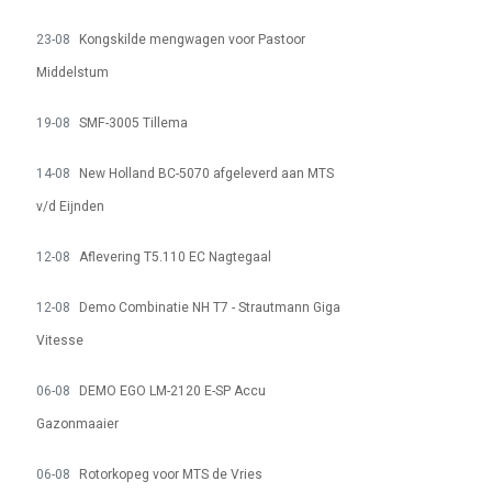
23-08
Kongskilde mengwagen voor Pastoor
Middelstum
19-08
SMF-3005 Tillema
14-08
New Holland BC-5070 afgeleverd aan MTS
v/d Eijnden
12-08
Aflevering T5.110 EC Nagtegaal
12-08
Demo Combinatie NH T7 - Strautmann Giga
Vitesse
06-08
DEMO EGO LM-2120 E-SP Accu
Gazonmaaier
06-08
Rotorkopeg voor MTS de Vries