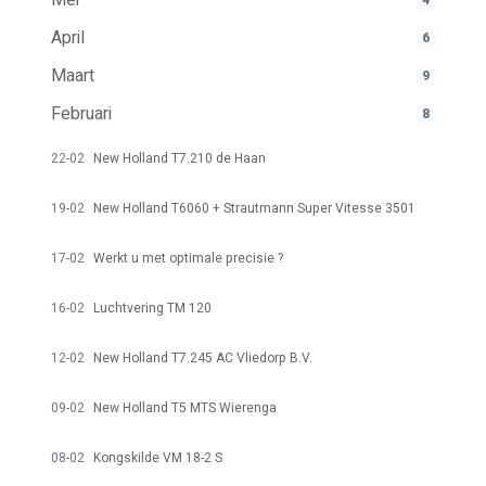
Mei
4
April
6
Maart
9
Februari
8
22-02
New Holland T7.210 de Haan
19-02
New Holland T6060 + Strautmann Super Vitesse 3501
17-02
Werkt u met optimale precisie ?
16-02
Luchtvering TM 120
12-02
New Holland T7.245 AC Vliedorp B.V.
09-02
New Holland T5 MTS Wierenga
08-02
Kongskilde VM 18-2 S