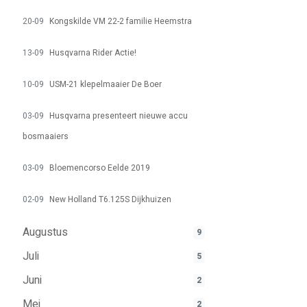
20-09
Kongskilde VM 22-2 familie Heemstra
13-09
Husqvarna Rider Actie!
10-09
USM-21 klepelmaaier De Boer
03-09
Husqvarna presenteert nieuwe accu
bosmaaiers
03-09
Bloemencorso Eelde 2019
02-09
New Holland T6.125S Dijkhuizen
Augustus
9
Juli
5
Juni
2
Mei
2