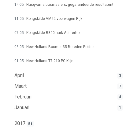
14-05
Husqvarna bosmaaiers; gegarandeerde resultaten!
11-05
Kongskilde VM22 voerwagen Rijk
07-05
Kongskilde R820 hark Achterhof
03-05
New Holland Boomer 35 Bereden Politie
01-05
New Holland T7.210 PC Klijn
April
3
Maart
7
Februari
4
Januari
1
2017
51