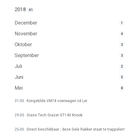
2018
41
December
1
November
4
Oktober
3
September
3
Juli
2
Juni
5
Mei
8
31-05
Kongskilde VM18 voerwagen vd Lei
29-05
Grass Tech Grazer GT140 Knook
25-05
Direct beschikbaar ; deze Gele Rakker staat te trappelen!