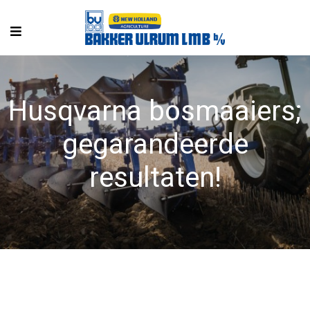
Husqvarna bosmaaiers;
gegarandeerde
resultaten!