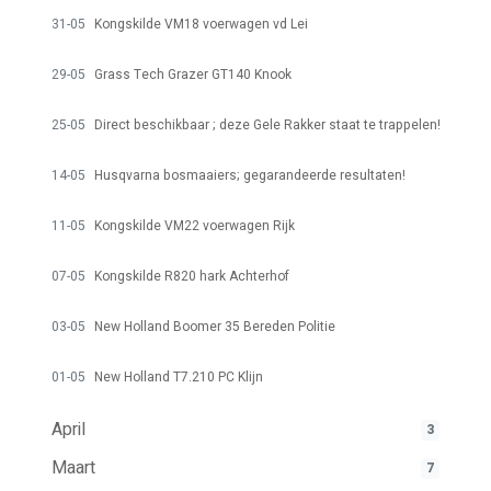
31-05
Kongskilde VM18 voerwagen vd Lei
29-05
Grass Tech Grazer GT140 Knook
25-05
Direct beschikbaar ; deze Gele Rakker staat te trappelen!
14-05
Husqvarna bosmaaiers; gegarandeerde resultaten!
11-05
Kongskilde VM22 voerwagen Rijk
07-05
Kongskilde R820 hark Achterhof
03-05
New Holland Boomer 35 Bereden Politie
01-05
New Holland T7.210 PC Klijn
April
3
Maart
7