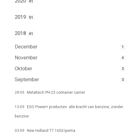
2020
41
2019
51
2018
41
December
1
November
4
Oktober
3
September
3
28-09
Metaltech PH-23 container carrier
13-09
EGO Power+ producten. alle kracht van benzine, zonder
benzine
03-09
New Holland T7.165S Ipema