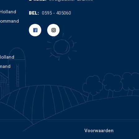
Holland
BEL:
0595 - 405060
cCommand
Holland
mand
Voorwaarden