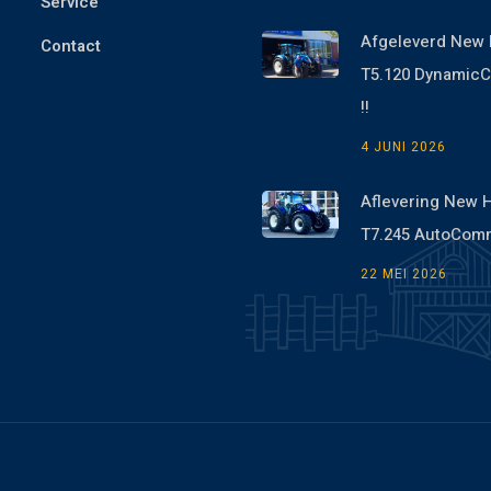
Service
Afgeleverd New 
Contact
T5.120 Dynami
!!
4 JUNI 2026
Aflevering New 
T7.245 AutoCom
22 MEI 2026