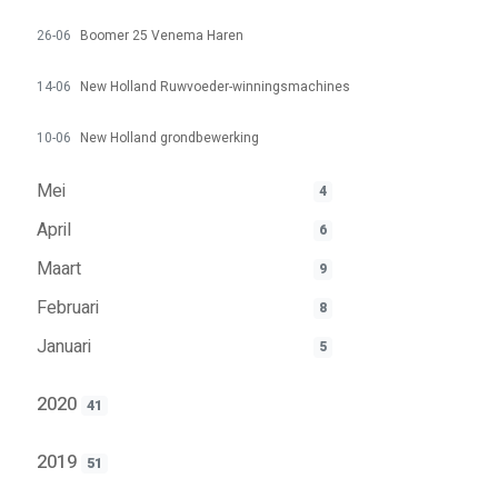
26-06
Boomer 25 Venema Haren
14-06
New Holland Ruwvoeder-winningsmachines
10-06
New Holland grondbewerking
Mei
4
April
6
Maart
9
Februari
8
Januari
5
2020
41
2019
51