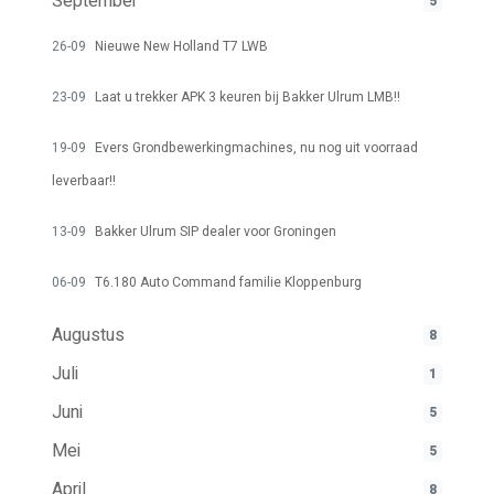
September
5
26-09
Nieuwe New Holland T7 LWB
23-09
Laat u trekker APK 3 keuren bij Bakker Ulrum LMB!!
19-09
Evers Grondbewerkingmachines, nu nog uit voorraad
leverbaar!!
13-09
Bakker Ulrum SIP dealer voor Groningen
06-09
T6.180 Auto Command familie Kloppenburg
Augustus
8
Juli
1
Juni
5
Mei
5
April
8