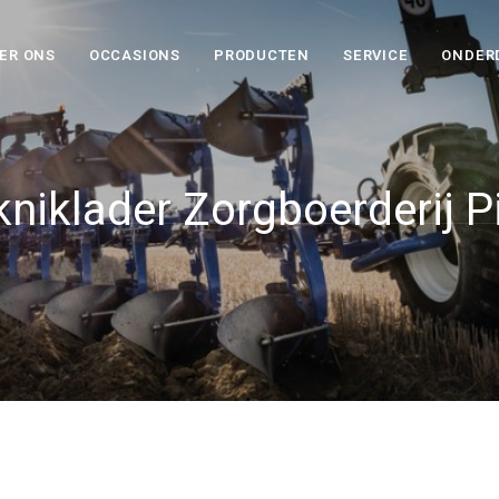
ER ONS
OCCASIONS
PRODUCTEN
SERVICE
ONDER
kniklader Zorgboerderij P