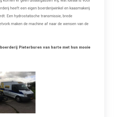
ng komen er geen uitlaatgassen vrij, wat ideaal is voor
erij heeft een eigen boerderijwinkel en kaasmakerij
rdt. Een hydrostatische transmissie, brede
letvork maken de machine af naar de wensen van de
boerderij Pieterburen van harte met hun mooie