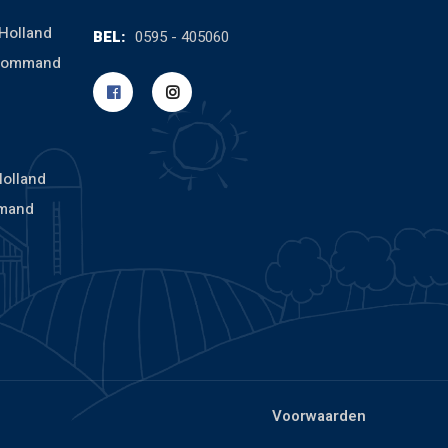
Holland
BEL:
0595 - 405060
cCommand
Holland
mand
Voorwaarden