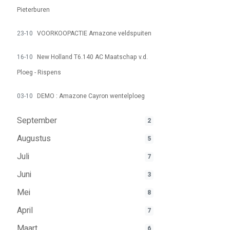
Pieterburen
23-10
VOORKOOPACTIE Amazone veldspuiten
16-10
New Holland T6.140 AC Maatschap v.d.
Ploeg - Rispens
03-10
DEMO : Amazone Cayron wentelploeg
September
2
Augustus
5
Juli
7
Juni
3
Mei
8
April
7
Maart
6