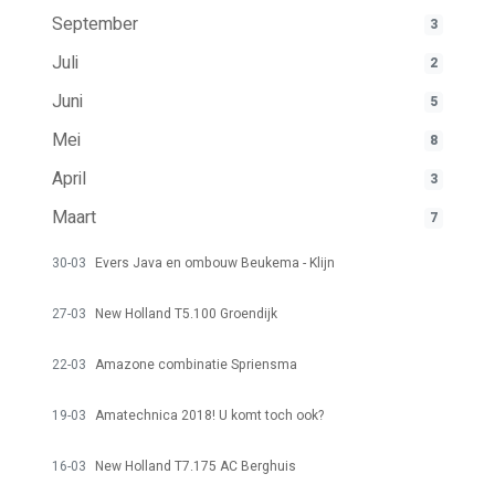
September
3
Juli
2
Juni
5
Mei
8
April
3
Maart
7
30-03
Evers Java en ombouw Beukema - Klijn
27-03
New Holland T5.100 Groendijk
22-03
Amazone combinatie Spriensma
19-03
Amatechnica 2018! U komt toch ook?
16-03
New Holland T7.175 AC Berghuis