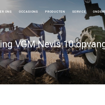
ER ONS
OCCASIONS
PRODUCTEN
SERVICE
ONDER
ring VGM Nevis 10 opva