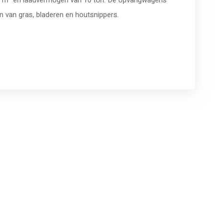
0 m³ en laadvermogen van 10 ton. De opvangwagens
 van gras, bladeren en houtsnippers.