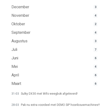
December
3
November
4
Oktober
2
September
4
Augustus
3
Juli
7
Juni
6
Mei
4
April
6
Maart
6
31-03
Sulky DX30 met Wifo weegbok afgeleverd!
28-03
Pak nu extra voordeel met DEMO SIP hooribouwmachines!!