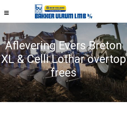
Aflevering Evers Breton
XL & Celli Lothar overtop
frees