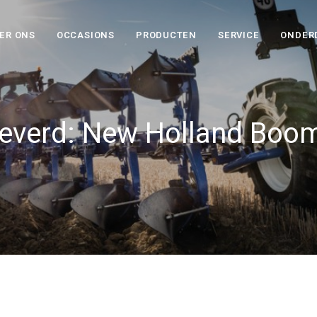
ER ONS
OCCASIONS
PRODUCTEN
SERVICE
ONDER
everd: New Holland Boo