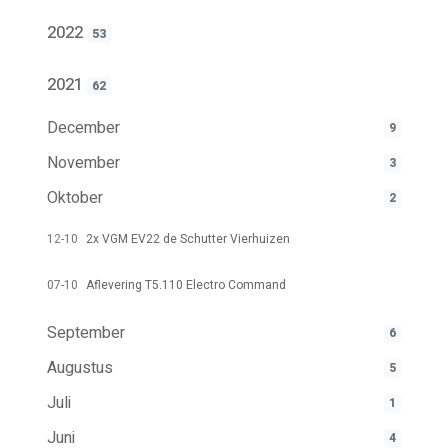
2022
53
2021
62
December
9
November
3
Oktober
2
12-10
2x VGM EV22 de Schutter Vierhuizen
07-10
Aflevering T5.110 Electro Command
September
6
Augustus
5
Juli
1
Juni
4