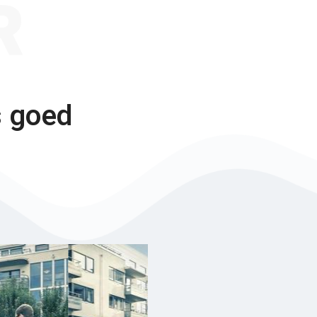
R
s goed